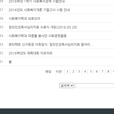
2016학년 1학기 사회복지정책 시험안내
58
2016년도 사회복지개론 기말고사 시험 안내
57
사회복지학과 브로슈어
56
창의인성독서심리치료 수료식 개최(2016.05.20)
55
사회복지학과 마중물 봉사단 사회공헌활동
54
로타랙트 신구회장 이취임식, 창의인성독서심리치료 동아리 ...
53
2016학년도 체육대회 이모저모
52
봄
51
맨앞
이전
1
2
3
4
5
6
7
8