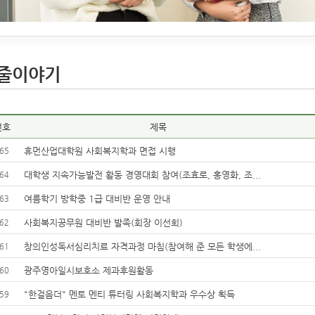
줄이야기
번호
제목
휴먼산업대학원 사회복지학과 면접 시행
65
대학생 지속가능발전 활동 경영대회 참여(조효로, 홍영화, 조...
64
여름학기 방학중 1급 대비반 운영 안내
63
사회복지공무원 대비반 발족(회장 이선희)
62
창의인성독서심리치료 자격과정 마침(참여해 준 모든 학생에...
61
광주영아일시보호소 제과후원활동
60
"한걸음더" 멘토 멘티 튜터링 사회복지학과 우수상 획득
59