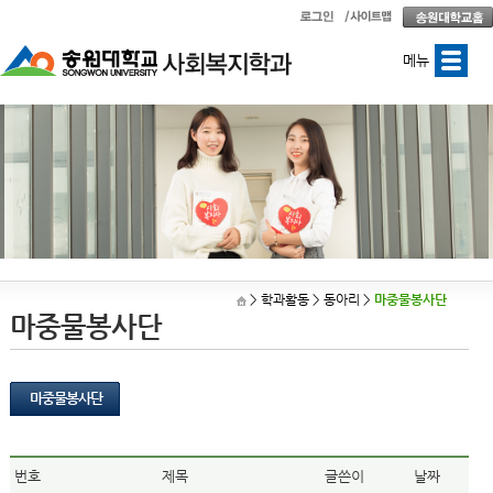
메뉴
> 학과활동
> 동아리
>
마중물봉사단
마중물봉사단
마중물봉사단
번호
제목
글쓴이
날짜