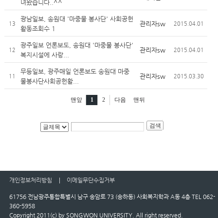
녀왔습니다..^^
광남일보, 송원대 '마중물 봉사단' 사회공헌
관리자sw
13
2015.04.01
활동조회수 1
광주일보 언론보도, 송원대 '마중물 봉사단'
관리자sw
12
2015.04.01
복지시설에 사랑...
무등일보, 광주매일 언론보도 송원대 마중
관리자sw
11
2015.03.30
물봉사단사회공헌활...
맨앞
1
2
다음
맨뒤
개인정보처리방침
이메일무단수집거부
61756 전남광주통합특별시 남구 송암로 73 (송하동) 사회복지학과 A동 4층 TEL 062-
360-5958
Copyright 2011(c) by SONGWON UNIVERSITY. All right reserved.