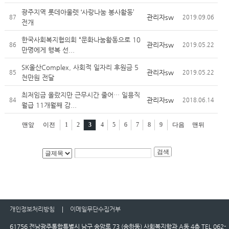
광주지역 롯데아울렛 ‘사랑나눔 봉사활동’
관리자sw
87
2019.09.06
전개
한국사회복지협의회 “문화나눔활동으로 10
관리자sw
86
2019.05.22
만명에게 행복 선...
SK울산Complex, 사회적 일자리 후원금 5
관리자sw
85
2019.05.22
천만원 전달
최저임금 올랐지만 근무시간 줄어… 일용직
관리자sw
84
2018.06.14
월급 11개월째 감...
맨앞
이전
1
2
3
4
5
6
7
8
9
다음
맨뒤
개인정보처리방침
이메일무단수집거부
61756 전남광주통합특별시 남구 송암로 73 (송하동) 사회복지학과 A동 4층 TEL 062-