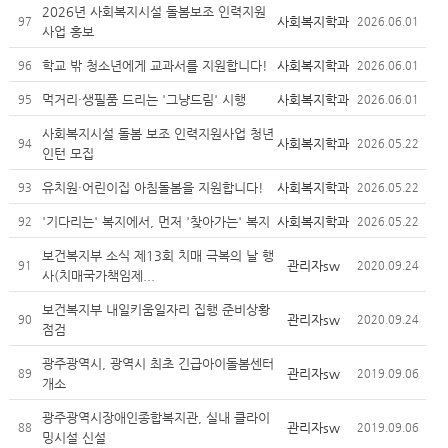
2026년 사회복지시설 돌봄보조 인력지원
사회복지학과
97
2026.06.01
사업 홍보
학교 밖 청소년에게 교과서를 지원합니다!
사회복지학과
96
2026.06.01
먹거리·생필품 드리는 '그냥드림' 시행
사회복지학과
95
2026.06.01
사회복지시설 돌봄 보조 인력지원사업 청년
사회복지학과
94
2026.05.22
인턴 모집
유치원·어린이집 아침돌봄을 지원합니다!
사회복지학과
93
2026.05.22
'기다리는' 복지에서, 먼저 '찾아가는' 복지
사회복지학과
92
2026.05.22
보건복지부 소식 제13회 치매 극복의 날 행
관리자sw
91
2020.09.24
사(치매국가책임제...
보건복지부 내일키움일자리 집행 준비상황
관리자sw
90
2020.09.24
점검
광주광역시, 광역시 최초 긴급아이돌봄센터
관리자sw
89
2019.09.06
개소
광주광역시장애인종합복지관, 실내 클라이
관리자sw
88
2019.09.06
밍시설 신설