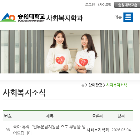
메뉴
> 참여광장
>
사회복지소식
사회복지소식
번호
제목
글쓴이
날짜
육아 휴직, '업무분담지원금'으로 부담을 덜
사회복지학과
98
2026.06.04
어드립니다