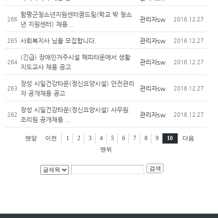
함평군청소년지원센터꿈드림(학교 밖 청소
관리자sw
266
2016.12.27
년 지원센터) 채용...
사회복지사 님을 모집합니다.
관리자sw
265
2016.12.27
(긴급) 장애인거주시설 해피타운에서 생활
관리자sw
264
2016.12.27
지도교사 채용 공고
장성 시일건강타운(정신요양시설) 안전관리
관리자sw
263
2016.12.27
자 공개채용 공고
장성 시일건강타운(정신요양시설) 사무원.
관리자sw
262
2016.12.27
조리원 공개채용 ...
맨앞
이전
1
2
3
4
5
6
7
8
9
10
다음
맨뒤