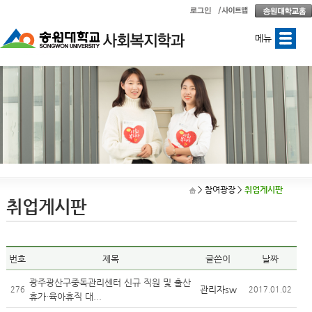
메뉴
> 참여광장
>
취업게시판
취업게시판
번호
제목
글쓴이
날짜
광주광산구중독관리센터 신규 직원 및 출산
관리자sw
276
2017.01.02
휴가・육아휴직 대...