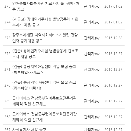
인애종합사회복지관 치료사(미술, 원예) 채
관리자sw
275
2017.01.02
용 공고
(재공고) 장애인거주시설 별밭공동체 사회
관리자sw
274
2017.01.02
복지사 채용 공고
광주복지재단 지역사회서비스지원팀 전담
관리자sw
273
2016.12.28
인력 공개채용 공고
(긴급) 장애인거주시설 별밭공동체 간호조
관리자sw
272
2016.12.27
무사 채용 공고
(긴급) 송광지역아동센터 직원 모집 공고
관리자sw
271
2016.12.27
(첨부파일-자기소개...
(긴급) 송광지역아동센터 직원 모집 공고
관리자sw
270
2016.12.27
(첨부파일-이력서)
굿네이버스 전남중부권아동보호전문기관
관리자sw
269
2016.12.27
계약직 직원 신규채...
굿네이버스 전남중부권아동보호전문기관
관리자sw
268
2016.12.27
계약직 직원 신규채...
사회복지사 채용 공고
관리자sw
267
2016.12.27