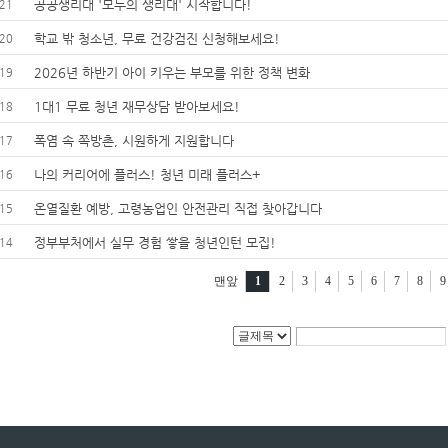
공공생리대 '모두의 생리대' 시작합니다!
21
학교 밖 청소년, 무료 건강검진 신청해보세요!
20
2026년 하반기 아이 키우는 부모를 위한 정책 변화
19
1대1 무료 청년 재무상담 받아보세요!
18
폭염 속 쪽방촌, 시원하게 지원합니다
17
나의 커리어에 플러스! 청년 미래 플러스+
16
온열질환 예방, 고령농업인 안전관리 직접 찾아갑니다
15
정부부처에서 실무 경험 쌓을 청년인턴 모집!
14
맨앞
1
2
3
4
5
6
7
8
9