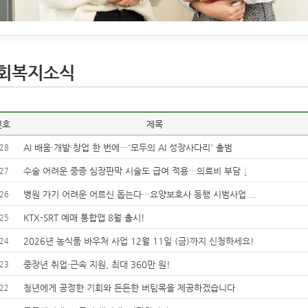
회복지소식
번호
제목
AI 배움·개발·창업 한 번에…'모두의 AI 성장사다리' 출범
28
수술 어려운 중증 심장판막 시술도 급여 적용…의료비 부담 ↓
27
병원 가기 어려운 어르신 돕는다…요양보호사 동행 시범사업 ...
26
KTX-SRT 예매 통합앱 8월 출시!
25
2026년 농식품 바우처 사업 12월 11일 (금)까지 신청하세요!
24
중장년 취업·근속 지원, 최대 360만 원!
23
청년에게 공정한 기회와 든든한 버팀목을 제공하겠습니다
22