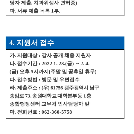
당자 제출
,
치과위생사 면허증
)
파
.
서류 제출 목록
1
부
.
4.
지원서 접수
가
.
지원대상
:
강사 공개 채용 지원자
나
.
접수기간
: 2022 1. 28.(
금
)
∼
2. 4.
(
금
)
오후
5
시까지
(
주말 및 공휴일 휴무
)
다
.
접수방법
:
방문 및 우편접수
라
.
제출주소
:
(
우
) 61756
광주광역시 남구
송암로
73,
송원대학교 대학본부동
1
층
종합행정센터 교무처 인사담당자 앞
마
.
전화번호
: 062-360-5758