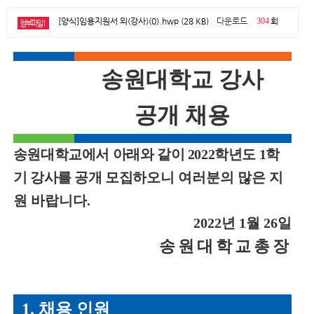
[양식]임용지원서 외(강사)(0).hwp (28 KB)
다운로드
304
회
첨부파일1
송원대학교 강사
공개 채용
송원대학교에서 아래와 같이
2022
학년도
1
학
기 강사를 공개 모집하오니
여러분의 많은 지
원 바랍니다
.
2022
년
1
월
26
일
송원대학교총장
1.
채용 인원