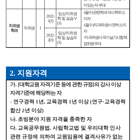
이 있는 자 우대
- (
필수
)
관련학과 석사학위 소
·
임상치위생
2022-
학 및 실습
Ⅴ
지자
1(3)
(3)
- (
필수
)
치과위생사 면허소지
치위생
치위생
1
학과
자
·
임상치위생
2022-
-
치과위생사 국가실기시험 채
학 및 실습
Ⅳ
2(3)
(3)
점위원 우대
2.
지원자격
가
.
[
대학교원 자격기준 등에 관한 규정
]
의 강사 이상
자격기준에 해당하는 자
-
연구경력
1
년
,
교육경력
1
년 이상
(
연구
·
교육경력
합산
2
년 이상
)
나
.
초빙분야 지원 자격을 충족한 자
다
.
교육공무원법
,
사립학교법 및 우리대학 인사
관련 규정에 의하여 교원
임용에 결격사유가 없는