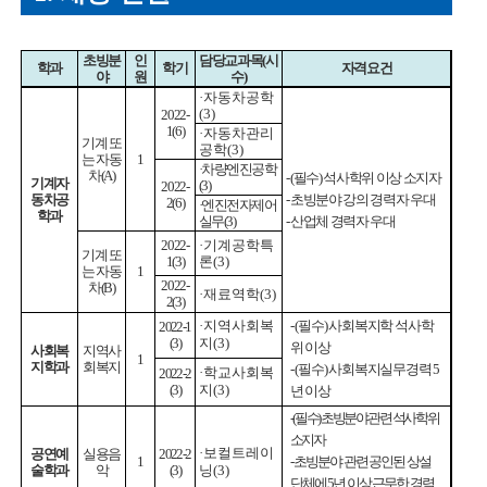
초빙분
인
담당교과목
(
시
학과
학기
자격요건
야
원
수
)
·
자동차공학
(3)
2022-
1(6)
·
자동차관리
기계 또
공학
(3)
는 자동
1
·
차량엔진공학
차
(A)
- (
필수
)
석사학위 이상 소지자
기계자
(3)
2022-
동차공
-
초빙분야 강의 경력자 우대
2(6)
·
엔진전자제어
학과
실무
(3)
-
산업체 경력자 우대
2022-
·
기계공학특
기계 또
1(3)
론
(3)
는 자동
1
2022-
차
(B)
·
재료역학
(3)
2(3)
·
지역사회복
- (
필수
)
사회복지학 석사학
2022-1
(3)
지
(3)
위 이상
사회복
지역사
1
지학과
회복지
- (
필수
)
사회복지실무경력
5
·
학교사회복
2022-2
(3)
지
(3)
년 이상
- (
필수
)
초빙분야 관련 석사학위
소지자
·
보컬트레이
공연예
실용음
2022-2
1
-
초빙분야 관련 공인된 상설
술학과
악
(3)
닝
(3)
단체에
5
년 이상 근무한 경력