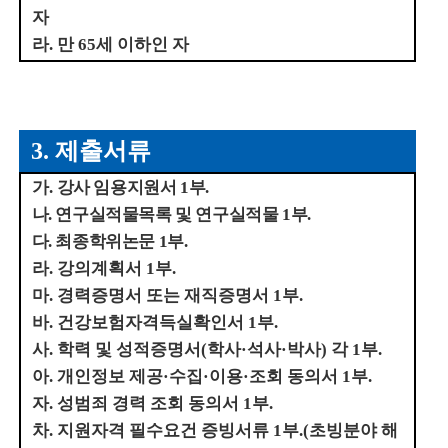
자
라
.
만
65
세 이하인 자
3.
제출서류
가
.
강사 임용지원서
1
부
.
나
.
연구실적물목록 및 연구실적물
1
부
.
다
.
최종학위논문
1
부
.
라
.
강의계획서
1
부
.
마
.
경력증명서 또는 재직증명서
1
부
.
바
.
건강보험자격득실확인서
1
부
.
사
.
학력 및 성적증명서
(
학사
·
석사
·
박사
)
각
1
부
.
아
.
개인정보 제공
·
수집
·
이용
·
조회 동의서
1
부
.
자
.
성범죄 경력 조회 동의서
1
부
.
차
.
지원자격 필수요건 증빙서류
1
부
.(
초빙분야 해