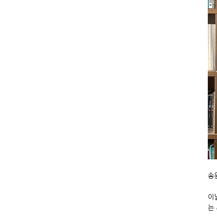
송
이
는