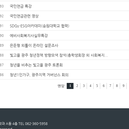
국민연금 특강
93
국민연금관련 영상
92
SDGs-ESG아카데미(송원대학교 협력)
91
예비사회복지사실무특강
90
은둔형 외톨이 온라인 설문조사
89
빛고을 광주 청년정책 방향모색 참석(총학생회장 외 사회복지...
88
청년을 비추는 빛고을 광주 토론회
87
청년1인가구, 광주지역 거버넌스 회의
86
맨앞
1
2
3
4
5
6
7
8
9
A동 4층 TEL 062-360-5958
eserved.