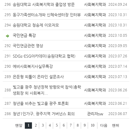
송원대학교 사회복지학과 졸업생 방문
사회복지학과
296
2024.09.24
동구가족센터소개와 신혜숙센터장 인터뷰
사회복지학과
295
2023.10.31
송원대학교 청송제 이모저모
사회복지학과
294
2023.10.31
국민연금 특강
사회복지학과
2023.10.05
국민연금관련 영상
사회복지학과
292
2023.09.05
SDGs-ESG아카데미(송원대학교 협력)
사회복지학과
291
2023.07.26
예비사회복지사실무특강
사회복지학과
290
2023.07.14
은둔형 외톨이 온라인 설문조사
사회복지학과
289
2023.07.13
빛고을 광주 청년정책 방향모색 참석(총학
사회복지학과
288
2023.06.26
생회장 외 사회복지...
청년을 비추는 빛고을 광주 토론회
사회복지학과
287
2023.06.21
청년1인가구, 광주지역 거버넌스 회의
관리자sw
286
2023.06.07
맨앞
1
2
3
4
5
6
7
8
9
10
다음
맨뒤