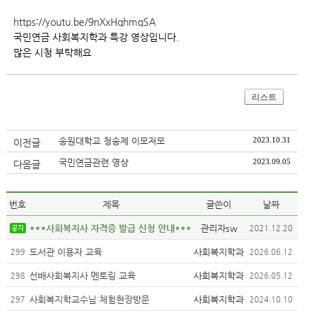
https://youtu.be/9nXxHqhmqSA
국민연금 사회복지학과 특강 영상입니다.
많은 시청 부탁해요
리스트
송원대학교 청송제 이모저모
2023.10.31
이전글
국민연금관련 영상
2023.09.05
다음글
번호
제목
글쓴이
날짜
***사회복지사 자격증 발급 신청 안내***
관리자sw
2021.12.20
도서관 이용자 교육
사회복지학과
299
2026.06.12
선배사회복지사 멘토링 교육
사회복지학과
298
2026.05.12
사회복지학교수님 체험현장방문
사회복지학과
297
2024.10.10